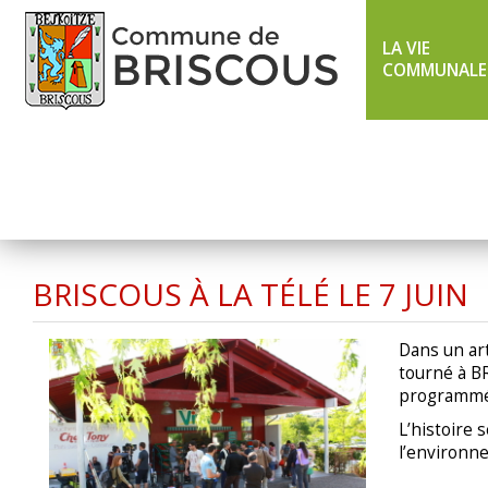
LA VIE
COMMUNALE
LIGNE 43 ÉTÉ
TXIK TXAK
BRISCOUS À LA TÉLÉ LE 7 JUIN
Dans un art
tourné à B
programmé 
L’histoire
l’environn