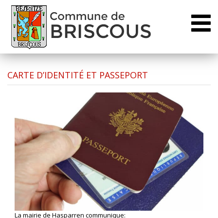
Toggl
naviga
CARTE D’IDENTITÉ ET PASSEPORT
La mairie de Hasparren communique: