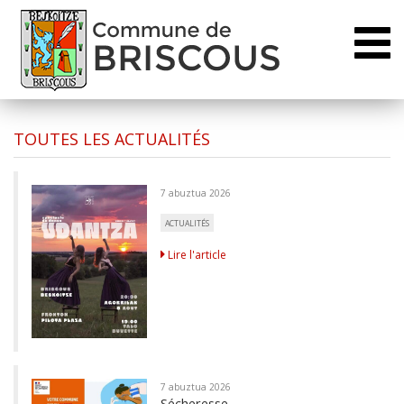
Toggl
naviga
TOUTES LES ACTUALITÉS
7 abuztua 2026
ACTUALITÉS
Lire l'article
7 abuztua 2026
Sécheresse