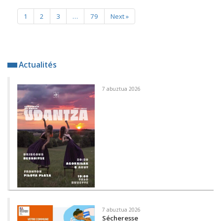
1
2
3
…
79
Next »
Actualités
7 abuztua 2026
7 abuztua 2026
Sécheresse