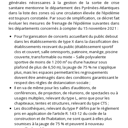
générales nécessaires à la gestion de la sortie de crise
sanitaire mentionne le département des Pyrénées-Atlantiques
dans la liste des zones où une circulation élevée de l’épidémie
est toujours constatée. Par souci de simplification, ce décret fait
évoluer les mesures de freinage de l’épidémie suivantes dans
les départements concernés à compter du 15 novembre 2021 :
Pour l’organisation de concerts accueillant du public debout
dans les établissements de type X dans la classification des
établissements recevant du public (établissement sportif
clos et couvert, salle omnisports, patinoire, manège, piscine
couverte, transformable ou mixte – Salle polyvalente
sportive de moins de 1 200 m² ou d’une hauteur sous
plafond de plus de 6,50 m), la jauge de 75 % ne s’applique
plus, mais les espaces permettant les regroupements
doivent être aménagés dans des conditions garantissant le
respect des règles de distanciation sociale ;
Il en va de même pour les salles d’auditions, de
conférences, de projection, de réunions, de spectacles ou à
usages multiples, relevant du type L, ainsi que pour les
chapiteaux, tentes et structures, relevant du type CTS ;
Les discothèques, relevant du type P défini par le règlement
pris en application de l’article R. 143-12 du code de la
construction et de l’habitation, ne sont quant à elles plus
soumises à la jauge de 75 % et peuvent à nouveau