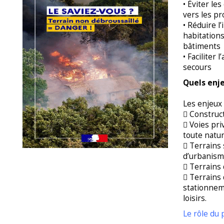
• Éviter le
vers les pr
• Réduire l
habitations
bâtiments
• Faciliter 
secours
Quels enje
Les enjeux
 Construct
 Voies pri
toute natur
 Terrains
d’urbanisme
 Terrains 
 Terrains 
stationnem
loisirs.
Le rôle du 