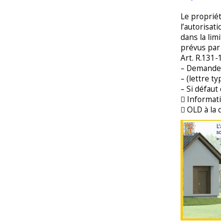
Le propriét
l’autorisat
dans la lim
prévus par l
Art. R.131-1
– Demande 
– (lettre t
– Si défaut
 Informat
 OLD à la 