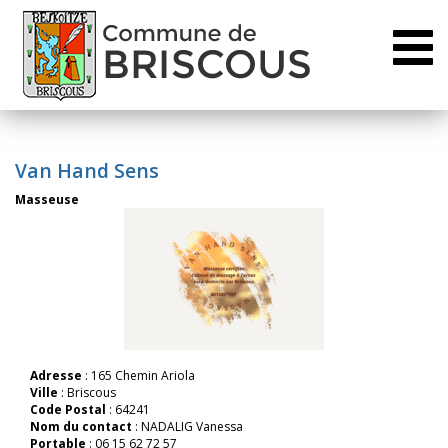
Toggl
naviga
Van Hand Sens
Masseuse
Adresse
: 165 Chemin Ariola
Ville
: Briscous
Code Postal
: 64241
Nom du contact
: NADALIG Vanessa
Portable
: 06 15 62 72 57