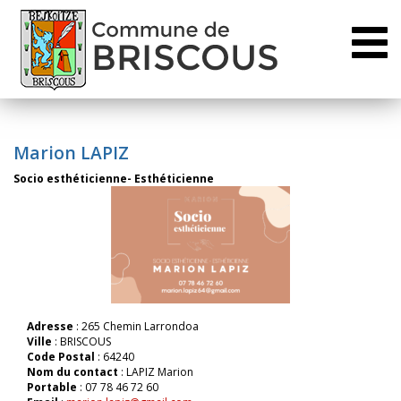
Toggl
naviga
Marion LAPIZ
Socio esthéticienne- Esthéticienne
Adresse
: 265 Chemin Larrondoa
Ville
: BRISCOUS
Code Postal
: 64240
Nom du contact
: LAPIZ Marion
Portable
: 07 78 46 72 60