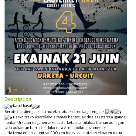
Description :
Kasu! kasu!
Berote handiengatik eta horekin lotuak diren lanjerengatik
Beskoitzeko ikastolako aitamak behartuak dira ezeztatzea igande
huntan Urketan iraganen ziren lasterketa eta ibilaldia bainan adi egon
Uda bukaeran berriz helduko dira Ardanabiko gozamenak!
Jada izena eman zutentzat PBO-ren bidez zuen bizkarrekoaren dirua