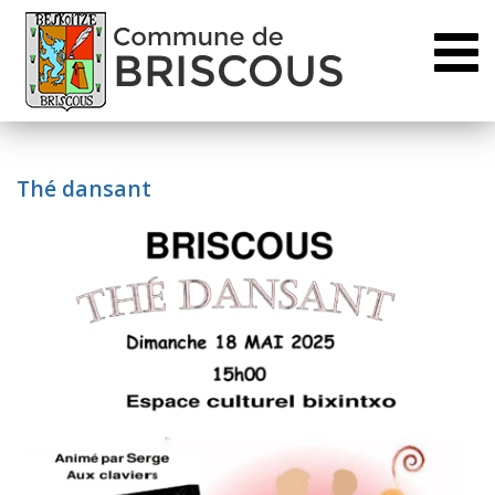
Toggl
naviga
Thé dansant