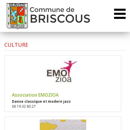
Toggl
naviga
CULTURE
Association EMOZIOA
Danse classique et modern jazz
06 19 32 80 27