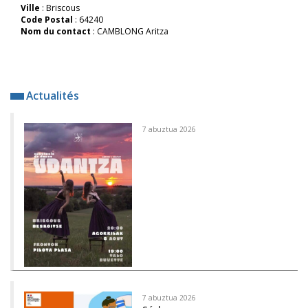
Ville
: Briscous
Code Postal
: 64240
Nom du contact
: CAMBLONG Aritza
Actualités
7 abuztua 2026
7 abuztua 2026