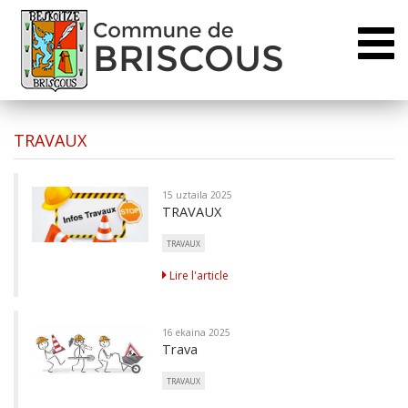
Toggl
naviga
TRAVAUX
15 uztaila 2025
TRAVAUX
TRAVAUX
Lire l'article
16 ekaina 2025
Trava
TRAVAUX