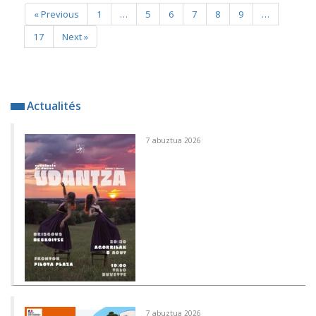
« Previous
1
…
5
6
7
8
9
…
17
Next »
Actualités
7 abuztua 2026
7 abuztua 2026