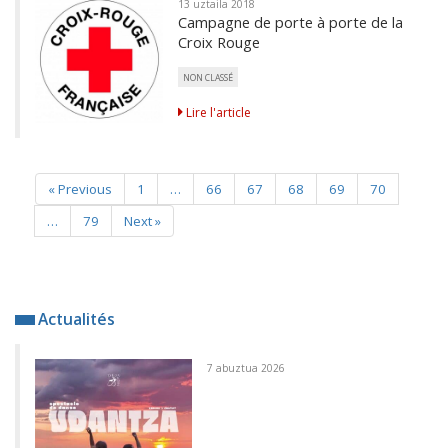
13 uztaila 2018
Campagne de porte à porte de la
Croix Rouge
NON CLASSÉ
Lire l'article
« Previous
1
…
66
67
68
69
70
…
79
Next »
Actualités
7 abuztua 2026