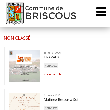
Toggl
naviga
NON CLASSÉ
15 juillet 2026
TRAVAUX
NON CLASSÉ
Lire l'article
7 janvier 2026
Matinée Retour à Soi
NON CLASSÉ